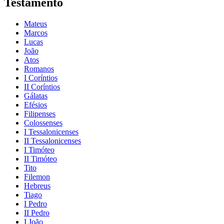
Testamento
Mateus
Marcos
Lucas
João
Atos
Romanos
I Coríntios
II Coríntios
Gálatas
Efésios
Filipenses
Colossenses
I Tessalonicenses
II Tessalonicenses
I Timóteo
II Timóteo
Tito
Filemon
Hebreus
Tiago
I Pedro
II Pedro
I João