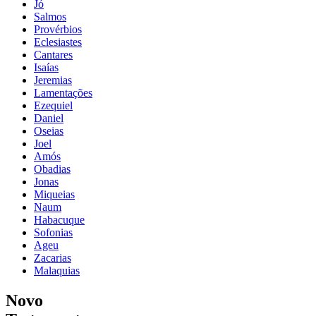
Jó
Salmos
Provérbios
Eclesiastes
Cantares
Isaías
Jeremias
Lamentações
Ezequiel
Daniel
Oseias
Joel
Amós
Obadias
Jonas
Miqueias
Naum
Habacuque
Sofonias
Ageu
Zacarias
Malaquias
Novo