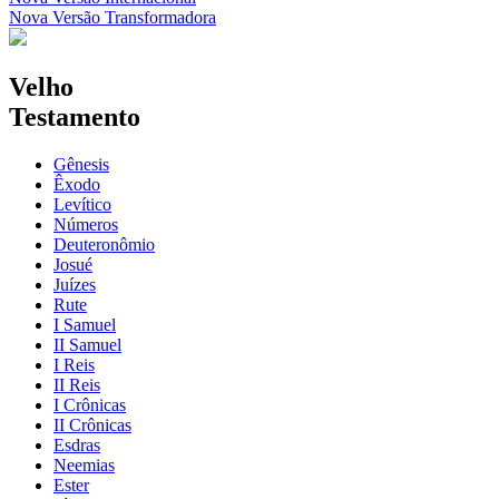
Nova Versão Transformadora
Velho
Testamento
Gênesis
Êxodo
Levítico
Números
Deuteronômio
Josué
Juízes
Rute
I Samuel
II Samuel
I Reis
II Reis
I Crônicas
II Crônicas
Esdras
Neemias
Ester