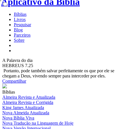
Bíblias
Livros
Pesquisar
Blog
Parceiros
Sobre
A
Palavra do dia
HEBREUS 7.25
Portanto, pode também salvar perfeitamente os que por ele se
chegam a Deus, vivendo sempre para interceder por eles.
Compartilhar
Bíblias
Almeira Revista e Atualizada
Almeira Revista e Corrigida
King James Atualizada
Nova Almeida Atualizada
Nova Bíblia Viva
Nova Tradução na Linguagem de Hoje
Nova Versão Internacional