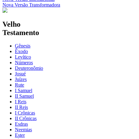
Nova Versão Transformadora
Velho
Testamento
Gênesis
Êxodo
Levítico
Números
Deuteronômio
Josué
Juízes
Rute
I Samuel
II Samuel
I Reis
II Reis
I Crônicas
II Crônicas
Esdras
Neemias
Ester