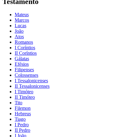
Testamento
Mateus
Marcos
Lucas
João
Atos
Romanos
I Coríntios
II Coríntios
Gálatas
Efésios
Filipenses
Colossenses
I Tessalonicenses
II Tessalonicenses
I Timóteo
II Timóteo
Tito
Filemon
Hebreus
Tiago
I Pedro
II Pedro
I João