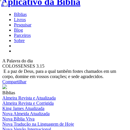
Bíblias
Livros
Pesquisar
Blog
Parceiros
Sobre
A
Palavra do dia
COLOSSENSES 3.15
E a paz de Deus, para a qual também fostes chamados em um
corpo, domine em vossos corações; e sede agradecidos.
Compartilhar
Bíblias
Almeira Revista e Atualizada
Almeira Revista e Corrigida
King James Atualizada
Nova Almeida Atualizada
Nova Bíblia Viva
Nova Tradução na Linguagem de Hoje
Nova Versão Internacional