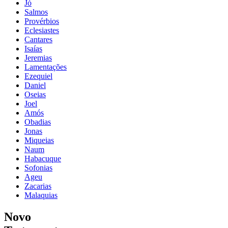
Jó
Salmos
Provérbios
Eclesiastes
Cantares
Isaías
Jeremias
Lamentações
Ezequiel
Daniel
Oseias
Joel
Amós
Obadias
Jonas
Miqueias
Naum
Habacuque
Sofonias
Ageu
Zacarias
Malaquias
Novo