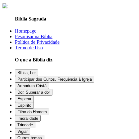
Bíblia Sagrada
Homepage
Pesquisar na Bíblia
Política de Privacidade
Termo de Uso
O que a Bíblia diz
Bíblia, Ler
Participar dos Cultos, Frequência à Igreja
Armadura Cristã
Dor, Superar a dor
Esperar
Espírito
Filho do Homem
Imoralidade
Trindade
Vigiar
Outros temas