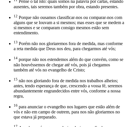
Pense o tal isto: quais somos na palavra por cartas, estando
ausentes, tais seremos também por obra, estando presentes.
12
Porque não ousamos classificar-nos ou comparar-nos com
alguns que se louvam a si mesmos; mas esses que se medem a
si mesmos e se comparam consigo mesmos estão sem
entendimento.
13
Porém não nos gloriaremos fora de medida, mas conforme
a reta medida que Deus nos deu, para chegarmos até vós;
14
porque não nos estendemos além do que convém, como se
não houvéssemos de chegar até vós, pois já chegamos
também até vós no evangelho de Cristo;
15
não nos gloriando fora de medida nos trabalhos alheios;
antes, tendo esperança de que, crescendo a vossa fé, seremos
abundantemente engrandecidos entre vós, conforme a nossa
regra,
16
para anunciar o evangelho nos lugares que estão além de
vós e não em campo de outrem, para nos não gloriarmos no
que estava já preparado.
17