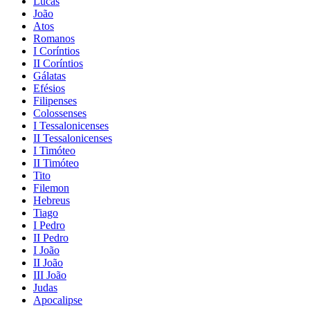
Lucas
João
Atos
Romanos
I Coríntios
II Coríntios
Gálatas
Efésios
Filipenses
Colossenses
I Tessalonicenses
II Tessalonicenses
I Timóteo
II Timóteo
Tito
Filemon
Hebreus
Tiago
I Pedro
II Pedro
I João
II João
III João
Judas
Apocalipse