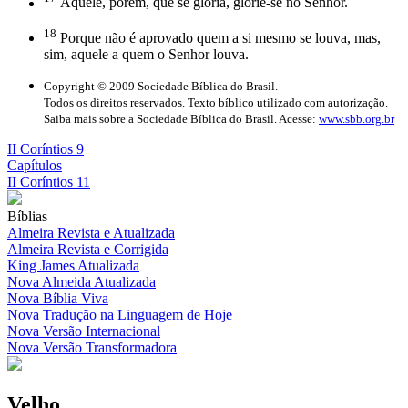
Aquele, porém, que se gloria, glorie-se no Senhor.
18
Porque não é aprovado quem a si mesmo se louva, mas,
sim, aquele a quem o Senhor louva.
Copyright © 2009 Sociedade Bíblica do Brasil.
Todos os direitos reservados. Texto bíblico utilizado com autorização.
Saiba mais sobre a Sociedade Bíblica do Brasil. Acesse:
www.sbb.org.br
II Coríntios 9
Capítulos
II Coríntios 11
Bíblias
Almeira Revista e Atualizada
Almeira Revista e Corrigida
King James Atualizada
Nova Almeida Atualizada
Nova Bíblia Viva
Nova Tradução na Linguagem de Hoje
Nova Versão Internacional
Nova Versão Transformadora
Velho