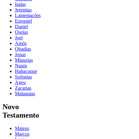
Isaías
Jeremias
Lamentações
Ezequiel
Daniel
Oseias
Joel
Amós
Obadias
Jonas
Miqueias
Naum
Habacuque
Sofonias
Ageu
Zacarias
Malaquias
Novo
Testamento
Mateus
Marcos