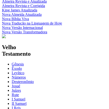
Almeira Revista e Atualizada
Almeira Revista e Corrigida
King James Atualizada
Nova Almeida Atualizada
Nova Bíblia Viva
Nova Tradução na Linguagem de Hoje
Nova Versão Internacional
Nova Versão Transformadora
Velho
Testamento
Gênesis
Êxodo
Levítico
Números
Deuteronômio
Josué
Juízes
Rute
I Samuel
II Samuel
I Reis