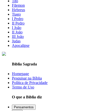
Tito
Filemon
Hebreus
Tiago
I Pedro
II Pedro
I João
II João
III João
Judas
Apocalipse
Bíblia Sagrada
Homepage
Pesquisar na Bíblia
Política de Privacidade
Termo de Uso
O que a Bíblia diz
Pensamentos