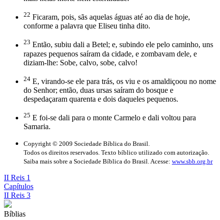
22
Ficaram, pois, sãs aquelas águas até ao dia de hoje,
conforme a palavra que Eliseu tinha dito.
23
Então, subiu dali a Betel; e, subindo ele pelo caminho, uns
rapazes pequenos saíram da cidade, e zombavam dele, e
diziam-lhe: Sobe, calvo, sobe, calvo!
24
E, virando-se ele para trás, os viu e os amaldiçoou no nome
do Senhor; então, duas ursas saíram do bosque e
despedaçaram quarenta e dois daqueles pequenos.
25
E foi-se dali para o monte Carmelo e dali voltou para
Samaria.
Copyright © 2009 Sociedade Bíblica do Brasil.
Todos os direitos reservados. Texto bíblico utilizado com autorização.
Saiba mais sobre a Sociedade Bíblica do Brasil. Acesse:
www.sbb.org.br
II Reis 1
Capítulos
II Reis 3
Bíblias