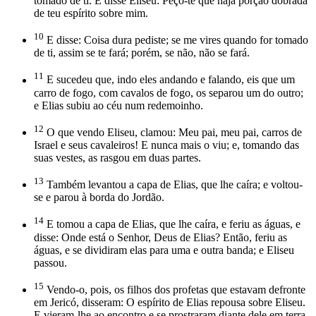
tomado de ti. E disse Eliseu: Peço-te que haja porção dobrada
de teu espírito sobre mim.
10
E disse: Coisa dura pediste; se me vires quando for tomado
de ti, assim se te fará; porém, se não, não se fará.
11
E sucedeu que, indo eles andando e falando, eis que um
carro de fogo, com cavalos de fogo, os separou um do outro;
e Elias subiu ao céu num redemoinho.
12
O que vendo Eliseu, clamou: Meu pai, meu pai, carros de
Israel e seus cavaleiros! E nunca mais o viu; e, tomando das
suas vestes, as rasgou em duas partes.
13
Também levantou a capa de Elias, que lhe caíra; e voltou-
se e parou à borda do Jordão.
14
E tomou a capa de Elias, que lhe caíra, e feriu as águas, e
disse: Onde está o Senhor, Deus de Elias? Então, feriu as
águas, e se dividiram elas para uma e outra banda; e Eliseu
passou.
15
Vendo-o, pois, os filhos dos profetas que estavam defronte
em Jericó, disseram: O espírito de Elias repousa sobre Eliseu.
E vieram-lhe ao encontro e se prostraram diante dele em terra.