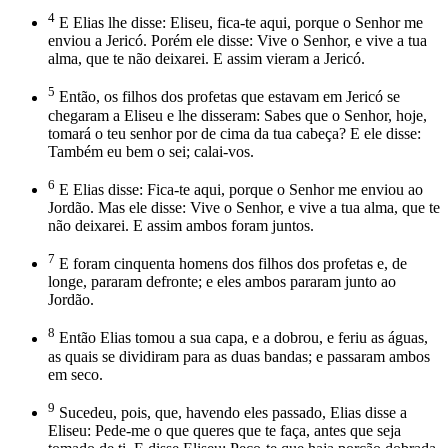
4
E Elias lhe disse: Eliseu, fica-te aqui, porque o Senhor me
enviou a Jericó. Porém ele disse: Vive o Senhor, e vive a tua
alma, que te não deixarei. E assim vieram a Jericó.
5
Então, os filhos dos profetas que estavam em Jericó se
chegaram a Eliseu e lhe disseram: Sabes que o Senhor, hoje,
tomará o teu senhor por de cima da tua cabeça? E ele disse:
Também eu bem o sei; calai-vos.
6
E Elias disse: Fica-te aqui, porque o Senhor me enviou ao
Jordão. Mas ele disse: Vive o Senhor, e vive a tua alma, que te
não deixarei. E assim ambos foram juntos.
7
E foram cinquenta homens dos filhos dos profetas e, de
longe, pararam defronte; e eles ambos pararam junto ao
Jordão.
8
Então Elias tomou a sua capa, e a dobrou, e feriu as águas,
as quais se dividiram para as duas bandas; e passaram ambos
em seco.
9
Sucedeu, pois, que, havendo eles passado, Elias disse a
Eliseu: Pede-me o que queres que te faça, antes que seja