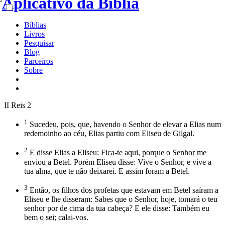
Bíblias
Livros
Pesquisar
Blog
Parceiros
Sobre
II Reis 2
1
Sucedeu, pois, que, havendo o Senhor de elevar a Elias num
redemoinho ao céu, Elias partiu com Eliseu de Gilgal.
2
E disse Elias a Eliseu: Fica-te aqui, porque o Senhor me
enviou a Betel. Porém Eliseu disse: Vive o Senhor, e vive a
tua alma, que te não deixarei. E assim foram a Betel.
3
Então, os filhos dos profetas que estavam em Betel saíram a
Eliseu e lhe disseram: Sabes que o Senhor, hoje, tomará o teu
senhor por de cima da tua cabeça? E ele disse: Também eu
bem o sei; calai-vos.