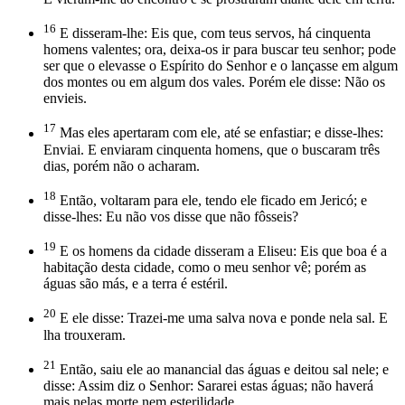
16
E disseram-lhe: Eis que, com teus servos, há cinquenta
homens valentes; ora, deixa-os ir para buscar teu senhor; pode
ser que o elevasse o Espírito do Senhor e o lançasse em algum
dos montes ou em algum dos vales. Porém ele disse: Não os
envieis.
17
Mas eles apertaram com ele, até se enfastiar; e disse-lhes:
Enviai. E enviaram cinquenta homens, que o buscaram três
dias, porém não o acharam.
18
Então, voltaram para ele, tendo ele ficado em Jericó; e
disse-lhes: Eu não vos disse que não fôsseis?
19
E os homens da cidade disseram a Eliseu: Eis que boa é a
habitação desta cidade, como o meu senhor vê; porém as
águas são más, e a terra é estéril.
20
E ele disse: Trazei-me uma salva nova e ponde nela sal. E
lha trouxeram.
21
Então, saiu ele ao manancial das águas e deitou sal nele; e
disse: Assim diz o Senhor: Sararei estas águas; não haverá
mais nelas morte nem esterilidade.