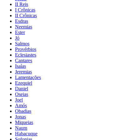
II Reis
I Crônicas
II Crônicas
Esdras
Neemias
Ester
Jó
Salmos
Provérbios
Eclesiastes
Cantares
Isaías
Jeremias
Lamentações
Ezequiel
Daniel
Oseias
Joel
Amós
Obadias
Jonas
Miqueias
Naum
Habacuque
Sofonias