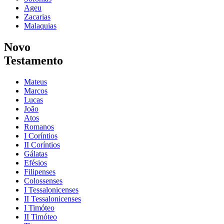
Ageu
Zacarias
Malaquias
Novo
Testamento
Mateus
Marcos
Lucas
João
Atos
Romanos
I Coríntios
II Coríntios
Gálatas
Efésios
Filipenses
Colossenses
I Tessalonicenses
II Tessalonicenses
I Timóteo
II Timóteo