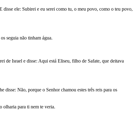
 E disse ele: Subirei e eu serei como tu, o meu povo, como o teu povo,
e os seguia não tinham água.
de Israel e disse: Aqui está Eliseu, filho de Safate, que deitava
 lhe disse: Não, porque o Senhor chamou estes três reis para os
 olharia para ti nem te veria.