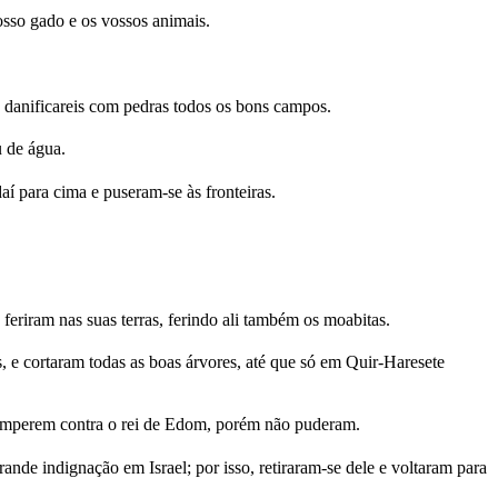
osso gado e os vossos animais.
, e danificareis com pedras todos os bons campos.
u de água.
í para cima e puseram-se às fronteiras.
s feriram nas suas terras, ferindo ali também os moabitas.
, e cortaram todas as boas árvores, até que só em Quir-Haresete
romperem contra o rei de Edom, porém não puderam.
nde indignação em Israel; por isso, retiraram-se dele e voltaram para