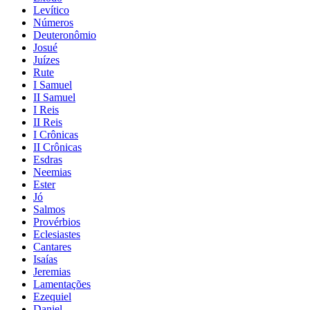
Levítico
Números
Deuteronômio
Josué
Juízes
Rute
I Samuel
II Samuel
I Reis
II Reis
I Crônicas
II Crônicas
Esdras
Neemias
Ester
Jó
Salmos
Provérbios
Eclesiastes
Cantares
Isaías
Jeremias
Lamentações
Ezequiel
Daniel