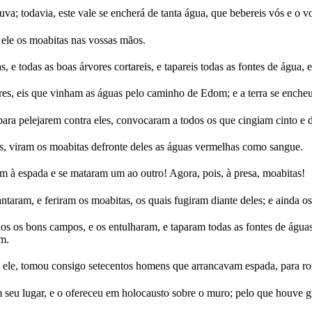
va; todavia, este vale se encherá de tanta água, que bebereis vós e o v
ele os moabitas nas vossas mãos.
as, e todas as boas árvores cortareis, e tapareis todas as fontes de água
es, eis que vinham as águas pelo caminho de Edom; e a terra se enche
ara pelejarem contra eles, convocaram a todos os que cingiam cinto e da
s, viram os moabitas defronte deles as águas vermelhas como sangue.
ram à espada e se mataram um ao outro! Agora, pois, à presa, moabitas!
vantaram, e feriram os moabitas, os quais fugiram diante deles; e ainda o
s os bons campos, e os entulharam, e taparam todas as fontes de águas
am.
ra ele, tomou consigo setecentos homens que arrancavam espada, para 
 seu lugar, e o ofereceu em holocausto sobre o muro; pelo que houve gra