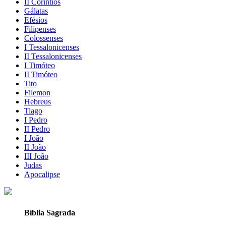
II Coríntios
Gálatas
Efésios
Filipenses
Colossenses
I Tessalonicenses
II Tessalonicenses
I Timóteo
II Timóteo
Tito
Filemon
Hebreus
Tiago
I Pedro
II Pedro
I João
II João
III João
Judas
Apocalipse
Bíblia Sagrada