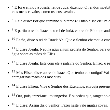
7
E foi e enviou a Josafá, rei de Judá, dizendo: O rei dos moabi
e os meus cavalos, como os teus cavalos.
8
E ele disse: Por que caminho subiremos? Então disse ele: Pe
9
E partiu o rei de Israel, e o rei de Judá, e o rei de Edom; e 
10
Então, disse o rei de Israel: Ah! Que o Senhor chamou a estes
11
E disse Josafá: Não há aqui algum profeta do Senhor, para qu
água sobre as mãos de Elias.
12
E disse Josafá: Está com ele a palavra do Senhor. Então, o rei
13
Mas Eliseu disse ao rei de Israel: Que tenho eu contigo? Vai a
entregar nas mãos dos moabitas.
14
E disse Eliseu: Vive o Senhor dos Exércitos, em cuja presença 
15
Ora, pois, trazei-me um tangedor. E sucedeu que, tangendo o
16
E disse: Assim diz o Senhor: Fazei neste vale muitas covas.