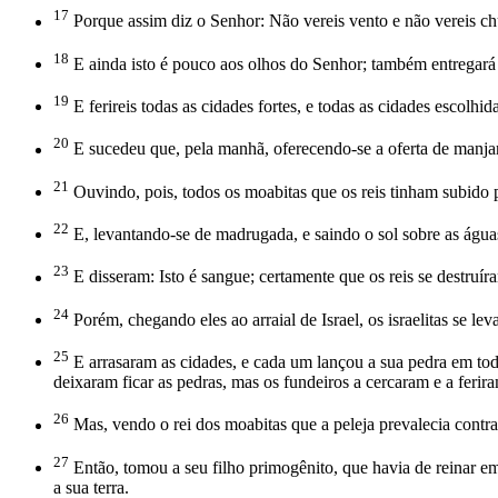
17
Porque assim diz o Senhor: Não vereis vento e não vereis chu
18
E ainda isto é pouco aos olhos do Senhor; também entregará 
19
E ferireis todas as cidades fortes, e todas as cidades escolhid
20
E sucedeu que, pela manhã, oferecendo-se a oferta de manjar
21
Ouvindo, pois, todos os moabitas que os reis tinham subido p
22
E, levantando-se de madrugada, e saindo o sol sobre as água
23
E disseram: Isto é sangue; certamente que os reis se destruí
24
Porém, chegando eles ao arraial de Israel, os israelitas se le
25
E arrasaram as cidades, e cada um lançou a sua pedra em todo
deixaram ficar as pedras, mas os fundeiros a cercaram e a ferir
26
Mas, vendo o rei dos moabitas que a peleja prevalecia cont
27
Então, tomou a seu filho primogênito, que havia de reinar em
a sua terra.