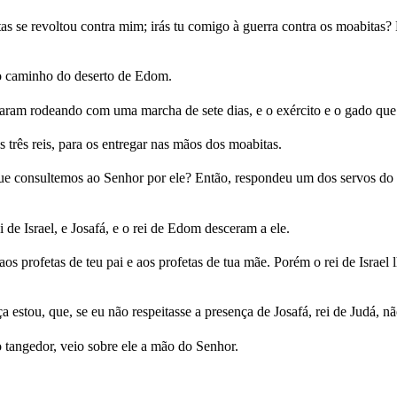
tas se revoltou contra mim; irás tu comigo à guerra contra os moabitas?
lo caminho do deserto de Edom.
andaram rodeando com uma marcha de sete dias, e o exército e o gado qu
 três reis, para os entregar nas mãos dos moabitas.
e consultemos ao Senhor por ele? Então, respondeu um dos servos do rei 
 de Israel, e Josafá, e o rei de Edom desceram a ele.
os profetas de teu pai e aos profetas de tua mãe. Porém o rei de Israel
estou, que, se eu não respeitasse a presença de Josafá, rei de Judá, não
 tangedor, veio sobre ele a mão do Senhor.