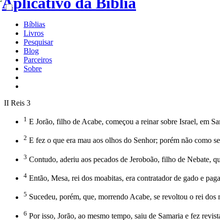
Bíblias
Livros
Pesquisar
Blog
Parceiros
Sobre
II Reis 3
1
E Jorão, filho de Acabe, começou a reinar sobre Israel, em Sa
2
E fez o que era mau aos olhos do Senhor; porém não como seu 
3
Contudo, aderiu aos pecados de Jeroboão, filho de Nebate, que 
4
Então, Mesa, rei dos moabitas, era contratador de gado e pagav
5
Sucedeu, porém, que, morrendo Acabe, se revoltou o rei dos mo
6
Por isso, Jorão, ao mesmo tempo, saiu de Samaria e fez revista