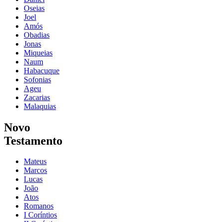
Oseias
Joel
Amós
Obadias
Jonas
Miqueias
Naum
Habacuque
Sofonias
Ageu
Zacarias
Malaquias
Novo
Testamento
Mateus
Marcos
Lucas
João
Atos
Romanos
I Coríntios