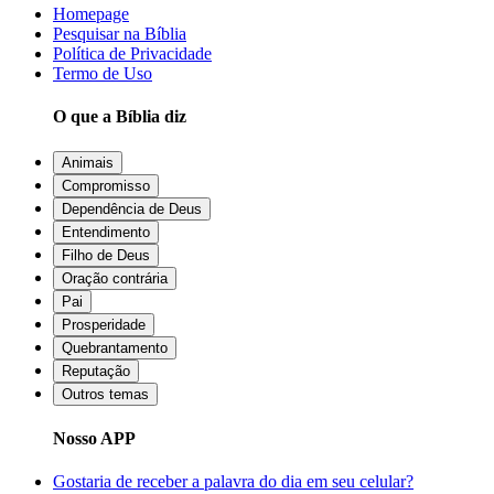
Homepage
Pesquisar na Bíblia
Política de Privacidade
Termo de Uso
O que a Bíblia diz
Animais
Compromisso
Dependência de Deus
Entendimento
Filho de Deus
Oração contrária
Pai
Prosperidade
Quebrantamento
Reputação
Outros temas
Nosso APP
Gostaria de receber a palavra do dia em seu celular?