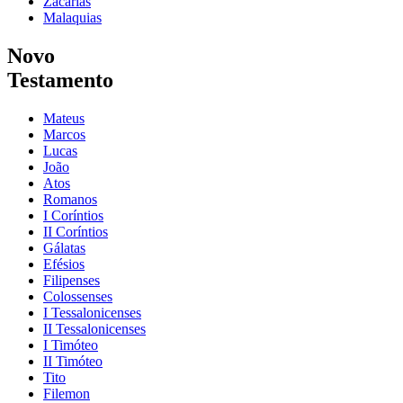
Zacarias
Malaquias
Novo
Testamento
Mateus
Marcos
Lucas
João
Atos
Romanos
I Coríntios
II Coríntios
Gálatas
Efésios
Filipenses
Colossenses
I Tessalonicenses
II Tessalonicenses
I Timóteo
II Timóteo
Tito
Filemon