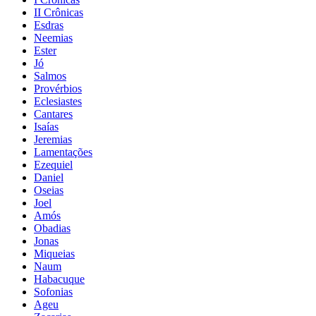
II Crônicas
Esdras
Neemias
Ester
Jó
Salmos
Provérbios
Eclesiastes
Cantares
Isaías
Jeremias
Lamentações
Ezequiel
Daniel
Oseias
Joel
Amós
Obadias
Jonas
Miqueias
Naum
Habacuque
Sofonias
Ageu