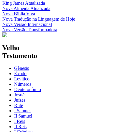
King James Atualizada
Nova Almeida Atualizada
Nova Bíblia Viva
Nova Tradução na Linguagem de Hoje
Nova Versão Internacional
Nova Versão Transformadora
Velho
Testamento
Gênesis
Êxodo
Levítico
Números
Deuteronômio
Josué
Juízes
Rute
I Samuel
II Samuel
I Reis
II Reis
I Crônicas