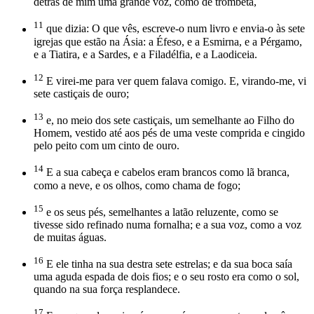
detrás de mim uma grande voz, como de trombeta,
11
que dizia: O que vês, escreve-o num livro e envia-o às sete
igrejas que estão na Ásia: a Éfeso, e a Esmirna, e a Pérgamo,
e a Tiatira, e a Sardes, e a Filadélfia, e a Laodiceia.
12
E virei-me para ver quem falava comigo. E, virando-me, vi
sete castiçais de ouro;
13
e, no meio dos sete castiçais, um semelhante ao Filho do
Homem, vestido até aos pés de uma veste comprida e cingido
pelo peito com um cinto de ouro.
14
E a sua cabeça e cabelos eram brancos como lã branca,
como a neve, e os olhos, como chama de fogo;
15
e os seus pés, semelhantes a latão reluzente, como se
tivesse sido refinado numa fornalha; e a sua voz, como a voz
de muitas águas.
16
E ele tinha na sua destra sete estrelas; e da sua boca saía
uma aguda espada de dois fios; e o seu rosto era como o sol,
quando na sua força resplandece.
17