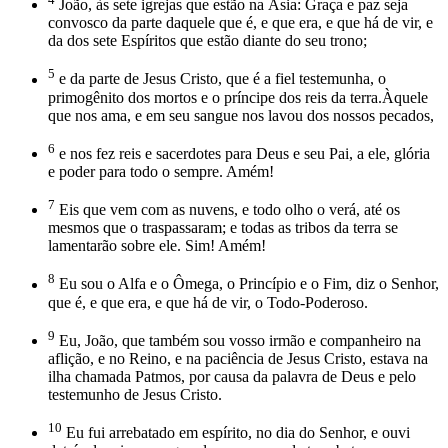
João, às sete igrejas que estão na Ásia: Graça e paz seja
convosco da parte daquele que é, e que era, e que há de vir, e
da dos sete Espíritos que estão diante do seu trono;
5
e da parte de Jesus Cristo, que é a fiel testemunha, o
primogênito dos mortos e o príncipe dos reis da terra.Àquele
que nos ama, e em seu sangue nos lavou dos nossos pecados,
6
e nos fez reis e sacerdotes para Deus e seu Pai, a ele, glória
e poder para todo o sempre. Amém!
7
Eis que vem com as nuvens, e todo olho o verá, até os
mesmos que o traspassaram; e todas as tribos da terra se
lamentarão sobre ele. Sim! Amém!
8
Eu sou o Alfa e o Ômega, o Princípio e o Fim, diz o Senhor,
que é, e que era, e que há de vir, o Todo-Poderoso.
9
Eu, João, que também sou vosso irmão e companheiro na
aflição, e no Reino, e na paciência de Jesus Cristo, estava na
ilha chamada Patmos, por causa da palavra de Deus e pelo
testemunho de Jesus Cristo.
10
Eu fui arrebatado em espírito, no dia do Senhor, e ouvi