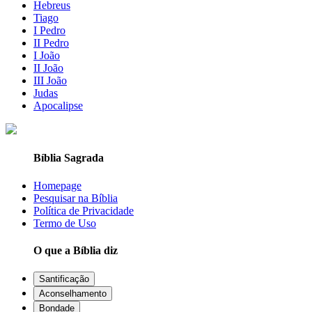
Hebreus
Tiago
I Pedro
II Pedro
I João
II João
III João
Judas
Apocalipse
Bíblia Sagrada
Homepage
Pesquisar na Bíblia
Política de Privacidade
Termo de Uso
O que a Bíblia diz
Santificação
Aconselhamento
Bondade