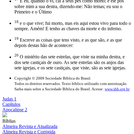
E eu, quando o vi, caí a seus pés como morto; e ele pôs
sobre mim a sua destra, dizendo-me: Não temas; eu sou o
Primeiro e o Último
18
e o que vive; fui morto, mas eis aqui estou vivo para todo o
sempre. Amém! E tenho as chaves da morte e do inferno.
19
Escreve as coisas que tens visto, e as que são, e as que
depois destas hão de acontecer:
20
O mistério das sete estrelas, que viste na minha destra, e
dos sete castiçais de ouro. As sete estrelas são os anjos das
sete igrejas, e os sete castiçais, que viste, são as sete igrejas.
Copyright © 2009 Sociedade Bíblica do Brasil.
Todos os direitos reservados. Texto bíblico utilizado com autorização.
Saiba mais sobre a Sociedade Bíblica do Brasil. Acesse:
www.sbb.org.br
Judas 1
Capítulos
Apocalipse 2
Bíblias
Almeira Revista e Atualizada
Almeira Revista e Corrigida