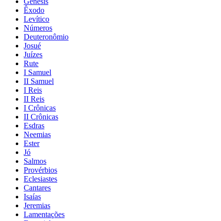
Gênesis
Êxodo
Levítico
Números
Deuteronômio
Josué
Juízes
Rute
I Samuel
II Samuel
I Reis
II Reis
I Crônicas
II Crônicas
Esdras
Neemias
Ester
Jó
Salmos
Provérbios
Eclesiastes
Cantares
Isaías
Jeremias
Lamentações