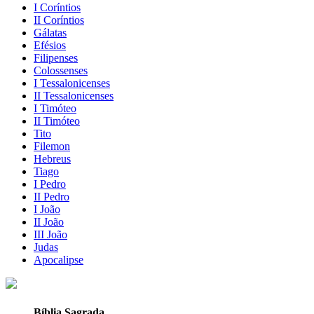
I Coríntios
II Coríntios
Gálatas
Efésios
Filipenses
Colossenses
I Tessalonicenses
II Tessalonicenses
I Timóteo
II Timóteo
Tito
Filemon
Hebreus
Tiago
I Pedro
II Pedro
I João
II João
III João
Judas
Apocalipse
Bíblia Sagrada