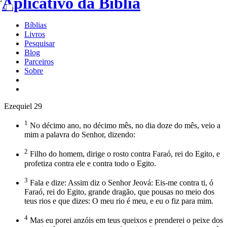
Bíblias
Livros
Pesquisar
Blog
Parceiros
Sobre
Ezequiel 29
1
No décimo ano, no décimo mês, no dia doze do mês, veio a
mim a palavra do Senhor, dizendo:
2
Filho do homem, dirige o rosto contra Faraó, rei do Egito, e
profetiza contra ele e contra todo o Egito.
3
Fala e dize: Assim diz o Senhor Jeová: Eis-me contra ti, ó
Faraó, rei do Egito, grande dragão, que pousas no meio dos
teus rios e que dizes: O meu rio é meu, e eu o fiz para mim.
4
Mas eu porei anzóis em teus queixos e prenderei o peixe dos