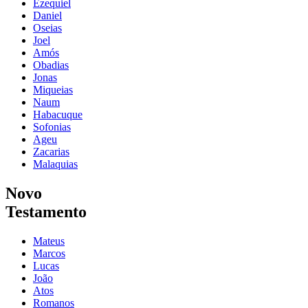
Ezequiel
Daniel
Oseias
Joel
Amós
Obadias
Jonas
Miqueias
Naum
Habacuque
Sofonias
Ageu
Zacarias
Malaquias
Novo
Testamento
Mateus
Marcos
Lucas
João
Atos
Romanos