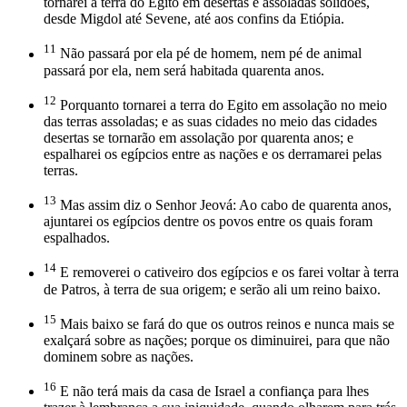
tornarei a terra do Egito em desertas e assoladas solidões,
desde Migdol até Sevene, até aos confins da Etiópia.
11
Não passará por ela pé de homem, nem pé de animal
passará por ela, nem será habitada quarenta anos.
12
Porquanto tornarei a terra do Egito em assolação no meio
das terras assoladas; e as suas cidades no meio das cidades
desertas se tornarão em assolação por quarenta anos; e
espalharei os egípcios entre as nações e os derramarei pelas
terras.
13
Mas assim diz o Senhor Jeová: Ao cabo de quarenta anos,
ajuntarei os egípcios dentre os povos entre os quais foram
espalhados.
14
E removerei o cativeiro dos egípcios e os farei voltar à terra
de Patros, à terra de sua origem; e serão ali um reino baixo.
15
Mais baixo se fará do que os outros reinos e nunca mais se
exalçará sobre as nações; porque os diminuirei, para que não
dominem sobre as nações.
16
E não terá mais da casa de Israel a confiança para lhes