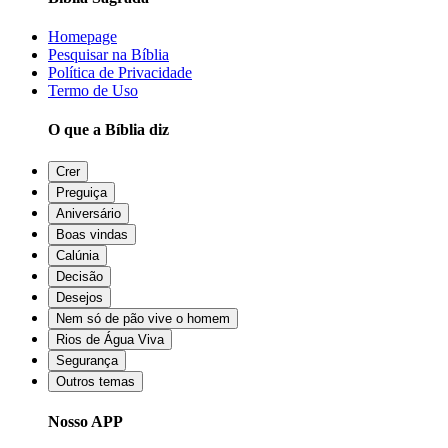
Homepage
Pesquisar na Bíblia
Política de Privacidade
Termo de Uso
O que a Bíblia diz
Crer
Preguiça
Aniversário
Boas vindas
Calúnia
Decisão
Desejos
Nem só de pão vive o homem
Rios de Água Viva
Segurança
Outros temas
Nosso APP