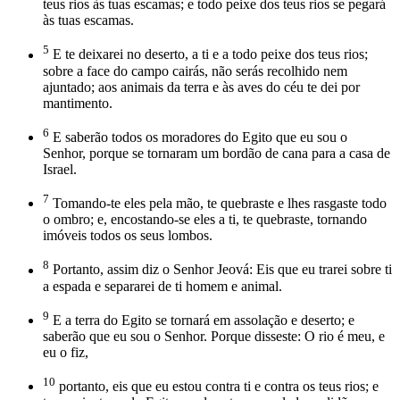
teus rios às tuas escamas; e todo peixe dos teus rios se pegará
às tuas escamas.
5
E te deixarei no deserto, a ti e a todo peixe dos teus rios;
sobre a face do campo cairás, não serás recolhido nem
ajuntado; aos animais da terra e às aves do céu te dei por
mantimento.
6
E saberão todos os moradores do Egito que eu sou o
Senhor, porque se tornaram um bordão de cana para a casa de
Israel.
7
Tomando-te eles pela mão, te quebraste e lhes rasgaste todo
o ombro; e, encostando-se eles a ti, te quebraste, tornando
imóveis todos os seus lombos.
8
Portanto, assim diz o Senhor Jeová: Eis que eu trarei sobre ti
a espada e separarei de ti homem e animal.
9
E a terra do Egito se tornará em assolação e deserto; e
saberão que eu sou o Senhor. Porque disseste: O rio é meu, e
eu o fiz,
10
portanto, eis que eu estou contra ti e contra os teus rios; e