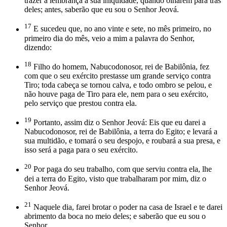
trazer à lembrança a sua iniquidade, quando olharem para trás
deles; antes, saberão que eu sou o Senhor Jeová.
17
E sucedeu que, no ano vinte e sete, no mês primeiro, no
primeiro dia do mês, veio a mim a palavra do Senhor,
dizendo:
18
Filho do homem, Nabucodonosor, rei de Babilônia, fez
com que o seu exército prestasse um grande serviço contra
Tiro; toda cabeça se tornou calva, e todo ombro se pelou, e
não houve paga de Tiro para ele, nem para o seu exército,
pelo serviço que prestou contra ela.
19
Portanto, assim diz o Senhor Jeová: Eis que eu darei a
Nabucodonosor, rei de Babilônia, a terra do Egito; e levará a
sua multidão, e tomará o seu despojo, e roubará a sua presa, e
isso será a paga para o seu exército.
20
Por paga do seu trabalho, com que serviu contra ela, lhe
dei a terra do Egito, visto que trabalharam por mim, diz o
Senhor Jeová.
21
Naquele dia, farei brotar o poder na casa de Israel e te darei
abrimento da boca no meio deles; e saberão que eu sou o
Senhor.