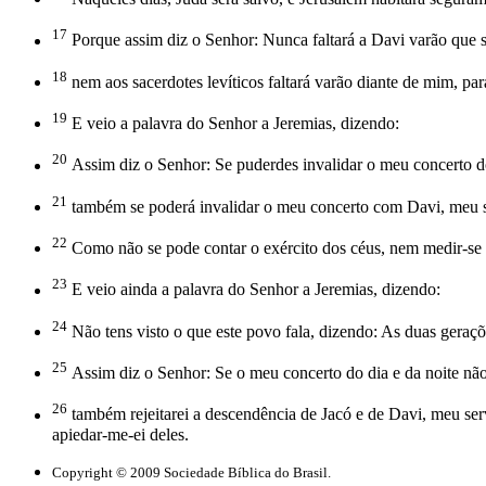
17
Porque assim diz o Senhor: Nunca faltará a Davi varão que se
18
nem aos sacerdotes levíticos faltará varão diante de mim, para
19
E veio a palavra do Senhor a Jeremias, dizendo:
20
Assim diz o Senhor: Se puderdes invalidar o meu concerto do 
21
também se poderá invalidar o meu concerto com Davi, meu ser
22
Como não se pode contar o exército dos céus, nem medir-se a 
23
E veio ainda a palavra do Senhor a Jeremias, dizendo:
24
Não tens visto o que este povo fala, dizendo: As duas geraç
25
Assim diz o Senhor: Se o meu concerto do dia e da noite não
26
também rejeitarei a descendência de Jacó e de Davi, meu se
apiedar-me-ei deles.
Copyright © 2009 Sociedade Bíblica do Brasil.