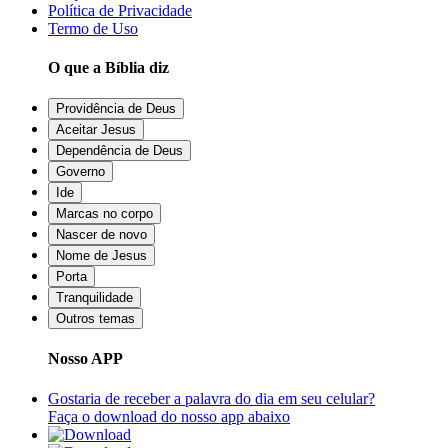
Política de Privacidade
Termo de Uso
O que a Bíblia diz
Providência de Deus
Aceitar Jesus
Dependência de Deus
Governo
Ide
Marcas no corpo
Nascer de novo
Nome de Jesus
Porta
Tranquilidade
Outros temas
Nosso APP
Gostaria de receber a palavra do dia em seu celular?
Faça o download do nosso app abaixo