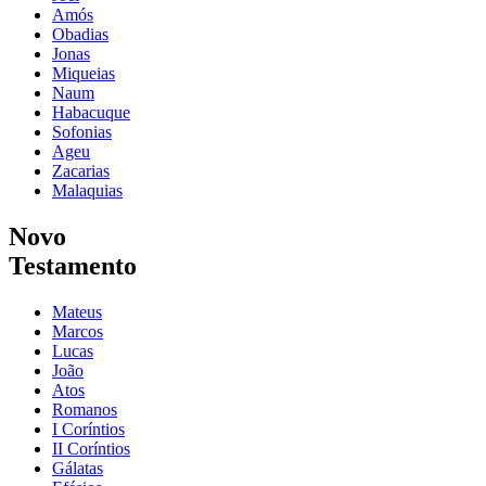
Amós
Obadias
Jonas
Miqueias
Naum
Habacuque
Sofonias
Ageu
Zacarias
Malaquias
Novo
Testamento
Mateus
Marcos
Lucas
João
Atos
Romanos
I Coríntios
II Coríntios
Gálatas