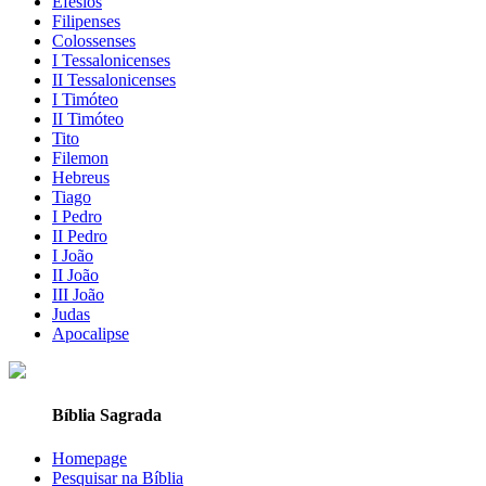
Efésios
Filipenses
Colossenses
I Tessalonicenses
II Tessalonicenses
I Timóteo
II Timóteo
Tito
Filemon
Hebreus
Tiago
I Pedro
II Pedro
I João
II João
III João
Judas
Apocalipse
Bíblia Sagrada
Homepage
Pesquisar na Bíblia