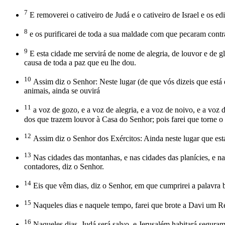
7
E removerei o cativeiro de Judá e o cativeiro de Israel e os ed
8
e os purificarei de toda a sua maldade com que pecaram cont
9
E esta cidade me servirá de nome de alegria, de louvor e de gl
causa de toda a paz que eu lhe dou.
10
Assim diz o Senhor: Neste lugar (de que vós dizeis que está
animais, ainda se ouvirá
11
a voz de gozo, e a voz de alegria, e a voz de noivo, e a voz
dos que trazem louvor à Casa do Senhor; pois farei que torne o 
12
Assim diz o Senhor dos Exércitos: Ainda neste lugar que es
13
Nas cidades das montanhas, e nas cidades das planícies, e na
contadores, diz o Senhor.
14
Eis que vêm dias, diz o Senhor, em que cumprirei a palavra bo
15
Naqueles dias e naquele tempo, farei que brote a Davi um Renov
16
Naqueles dias, Judá será salvo, e Jerusalém habitará segura