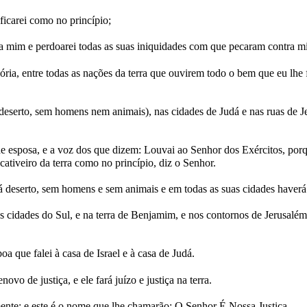
ificarei como no princípio;
ra mim e perdoarei todas as suas iniquidades com que pecaram contra 
ória, entre todas as nações da terra que ouvirem todo o bem que eu lhe 
 deserto, sem homens nem animais), nas cidades de Judá e nas ruas de
 de esposa, e a voz dos que dizem: Louvai ao Senhor dos Exércitos, po
cativeiro da terra como no princípio, diz o Senhor.
tá deserto, sem homens e sem animais e em todas as suas cidades haver
s cidades do Sul, e na terra de Benjamim, e nos contornos de Jerusalém
a que falei à casa de Israel e à casa de Judá.
o de justiça, e ele fará juízo e justiça na terra.
mente; e este é o nome que lhe chamarão: O Senhor É Nossa Justiça.