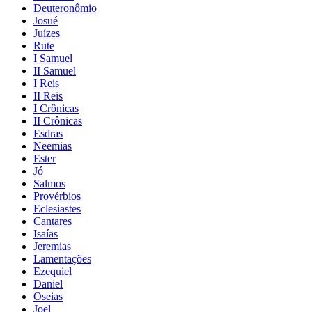
Deuteronômio
Josué
Juízes
Rute
I Samuel
II Samuel
I Reis
II Reis
I Crônicas
II Crônicas
Esdras
Neemias
Ester
Jó
Salmos
Provérbios
Eclesiastes
Cantares
Isaías
Jeremias
Lamentações
Ezequiel
Daniel
Oseias
Joel