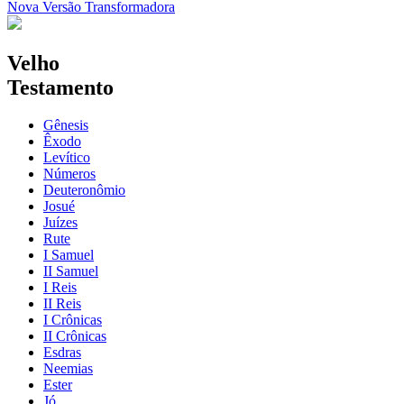
Nova Versão Transformadora
Velho
Testamento
Gênesis
Êxodo
Levítico
Números
Deuteronômio
Josué
Juízes
Rute
I Samuel
II Samuel
I Reis
II Reis
I Crônicas
II Crônicas
Esdras
Neemias
Ester
Jó