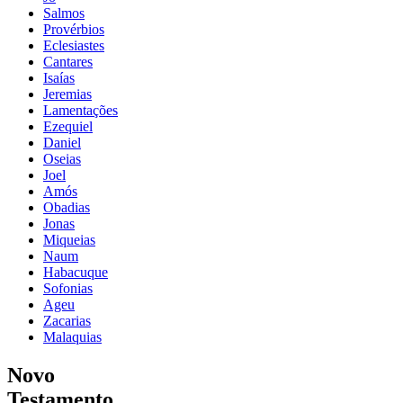
Salmos
Provérbios
Eclesiastes
Cantares
Isaías
Jeremias
Lamentações
Ezequiel
Daniel
Oseias
Joel
Amós
Obadias
Jonas
Miqueias
Naum
Habacuque
Sofonias
Ageu
Zacarias
Malaquias
Novo
Testamento