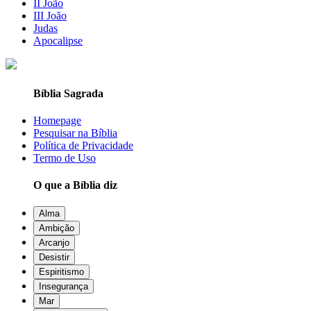
II João
III João
Judas
Apocalipse
Bíblia Sagrada
Homepage
Pesquisar na Bíblia
Política de Privacidade
Termo de Uso
O que a Bíblia diz
Alma
Ambição
Arcanjo
Desistir
Espiritismo
Insegurança
Mar