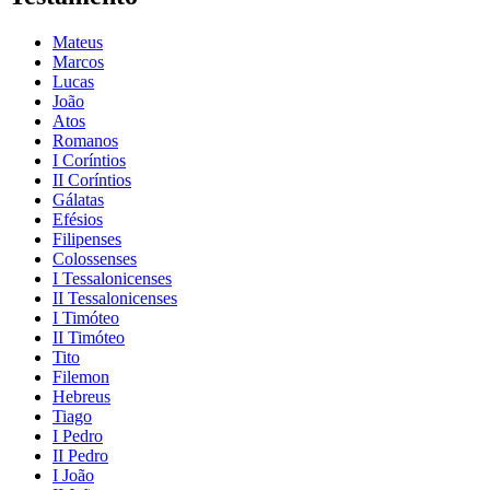
Mateus
Marcos
Lucas
João
Atos
Romanos
I Coríntios
II Coríntios
Gálatas
Efésios
Filipenses
Colossenses
I Tessalonicenses
II Tessalonicenses
I Timóteo
II Timóteo
Tito
Filemon
Hebreus
Tiago
I Pedro
II Pedro
I João