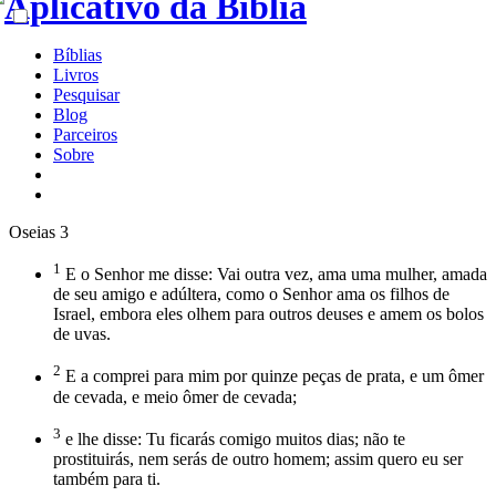
Bíblias
Livros
Pesquisar
Blog
Parceiros
Sobre
Oseias 3
1
E o Senhor me disse: Vai outra vez, ama uma mulher, amada
de seu amigo e adúltera, como o Senhor ama os filhos de
Israel, embora eles olhem para outros deuses e amem os bolos
de uvas.
2
E a comprei para mim por quinze peças de prata, e um ômer
de cevada, e meio ômer de cevada;
3
e lhe disse: Tu ficarás comigo muitos dias; não te
prostituirás, nem serás de outro homem; assim quero eu ser
também para ti.