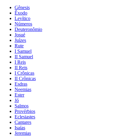
Gênesis
Êxodo
Levítico
Números
Deuteronômio
Josué
Juízes
Rute
I Samuel
II Samuel
I Reis
II Reis
I Crônicas
II Crônicas
Esdras
Neemias
Ester
Jó
Salmos
Provérbios
Eclesiastes
Cantares
Isaías
Jeremias