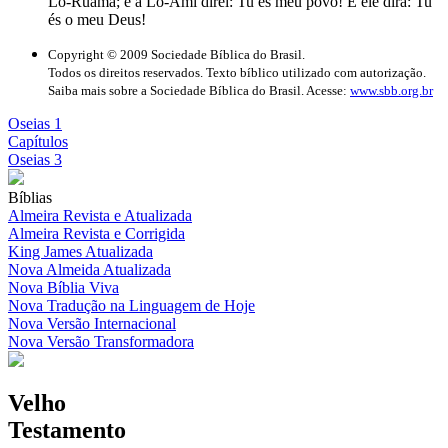
Lo-Ruama; e a Lo-Ami direi: Tu és meu povo! E ele dirá: Tu
és o meu Deus!
Copyright © 2009 Sociedade Bíblica do Brasil.
Todos os direitos reservados. Texto bíblico utilizado com autorização.
Saiba mais sobre a Sociedade Bíblica do Brasil. Acesse:
www.sbb.org.br
Oseias 1
Capítulos
Oseias 3
Bíblias
Almeira Revista e Atualizada
Almeira Revista e Corrigida
King James Atualizada
Nova Almeida Atualizada
Nova Bíblia Viva
Nova Tradução na Linguagem de Hoje
Nova Versão Internacional
Nova Versão Transformadora
Velho
Testamento