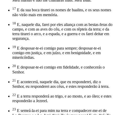
Meu marido e não me chamarás mais: Meu Baal.
17
E da sua boca tirarei os nomes de baalins, e os seus nomes
não virão mais em memória.
18
E, naquele dia, farei por eles aliança com as bestas-feras do
campo, e com as aves do céu, e com os répteis da terra; e da
terra tirarei o arco, e a espada, e a guerra e os farei deitar em
segurança.
19
E desposar-te-ei comigo para sempre; desposar-te-ei
comigo em justiça, e em juízo, e em benignidade, e em
misericórdias.
20
E desposar-te-ei comigo em fidelidade, e conhecerás o
Senhor.
21
E acontecerá, naquele dia, que eu responderei, diz o
Senhor, eu responderei aos céus, e estes responderão à terra.
22
E a terra responderá ao trigo, e ao mosto, e ao óleo; e estes
responderão a Jezreel.
23
E semeá-la-ei para mim na terra e compadecer-me-ei de