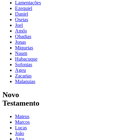
Lamentações
Ezequiel
Daniel
Oseias
Joel
Amós
Obadias
Jonas
Miqueias
Naum
Habacuque
Sofonias
Ageu
Zacarias
Malaquias
Novo
Testamento
Mateus
Marcos
Lucas
João
Atos