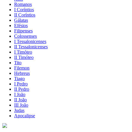
Romanos
I Coríntios
II Coríntios
Gálatas
Efésios
Filipenses
Colossenses
I Tessalonicenses
II Tessalonicenses
I Timóteo
II Timóteo
Tito
Filemon
Hebreus
Tiago
I Pedro
II Pedro
I João
II João
III João
Judas
Apocalipse