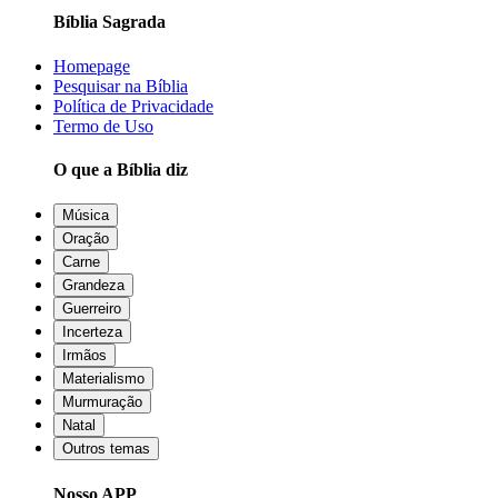
Bíblia Sagrada
Homepage
Pesquisar na Bíblia
Política de Privacidade
Termo de Uso
O que a Bíblia diz
Música
Oração
Carne
Grandeza
Guerreiro
Incerteza
Irmãos
Materialismo
Murmuração
Natal
Outros temas
Nosso APP