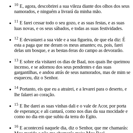
10
E, agora, descobrirei a sua vileza diante dos olhos dos seus
namorados, e ninguém a livrará da minha mão.
11
E farei cessar todo o seu gozo, e as suas festas, e as suas
luas novas, e os seus sábados, e todas as suas festividades.
12
E devastarei a sua vide e a sua figueira, de que ela diz: É
esta a paga que me deram os meus amantes; eu, pois, farei
delas um bosque, e as bestas-feras do campo as devorarão.
13
E sobre ela visitarei os dias de Baal, nos quais lhe queimou
incenso, e se adornou dos seus pendentes e das suas
gargantilhas, e andou atrás de seus namorados, mas de mim se
esqueceu, diz o Senhor.
14
Portanto, eis que eu a atrairei, e a levarei para o deserto, e
lhe falarei ao coração.
15
E lhe darei as suas vinhas dali e o vale de Acor, por porta
de esperança; e ali cantará, como nos dias da sua mocidade e
como no dia em que subiu da terra do Egito.
16
E acontecerá naquele dia, diz o Senhor, que me chamarás: