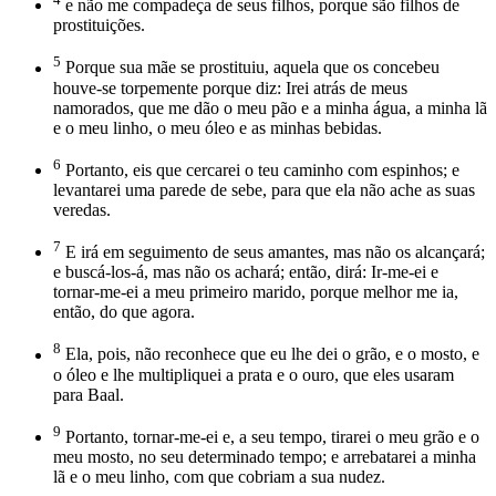
e não me compadeça de seus filhos, porque são filhos de
prostituições.
5
Porque sua mãe se prostituiu, aquela que os concebeu
houve-se torpemente porque diz: Irei atrás de meus
namorados, que me dão o meu pão e a minha água, a minha lã
e o meu linho, o meu óleo e as minhas bebidas.
6
Portanto, eis que cercarei o teu caminho com espinhos; e
levantarei uma parede de sebe, para que ela não ache as suas
veredas.
7
E irá em seguimento de seus amantes, mas não os alcançará;
e buscá-los-á, mas não os achará; então, dirá: Ir-me-ei e
tornar-me-ei a meu primeiro marido, porque melhor me ia,
então, do que agora.
8
Ela, pois, não reconhece que eu lhe dei o grão, e o mosto, e
o óleo e lhe multipliquei a prata e o ouro, que eles usaram
para Baal.
9
Portanto, tornar-me-ei e, a seu tempo, tirarei o meu grão e o
meu mosto, no seu determinado tempo; e arrebatarei a minha
lã e o meu linho, com que cobriam a sua nudez.