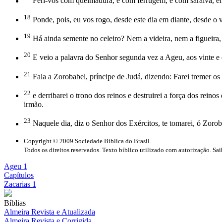
Feri-vos com queimadura, e com ferrugem, e com saraiva, em
18
Ponde, pois, eu vos rogo, desde este dia em diante, desde o
19
Há ainda semente no celeiro? Nem a videira, nem a figueira, 
20
E veio a palavra do Senhor segunda vez a Ageu, aos vinte e 
21
Fala a Zorobabel, príncipe de Judá, dizendo: Farei tremer os c
22
e derribarei o trono dos reinos e destruirei a força dos rein
irmão.
23
Naquele dia, diz o Senhor dos Exércitos, te tomarei, ó Zorobab
Copyright © 2009 Sociedade Bíblica do Brasil.
Todos os direitos reservados. Texto bíblico utilizado com autorização. Sa
Ageu 1
Capítulos
Zacarias 1
Bíblias
Almeira Revista e Atualizada
Almeira Revista e Corrigida