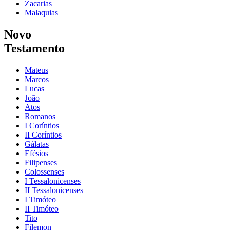
Zacarias
Malaquias
Novo
Testamento
Mateus
Marcos
Lucas
João
Atos
Romanos
I Coríntios
II Coríntios
Gálatas
Efésios
Filipenses
Colossenses
I Tessalonicenses
II Tessalonicenses
I Timóteo
II Timóteo
Tito
Filemon