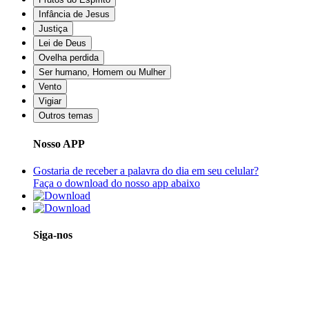
Infância de Jesus
Justiça
Lei de Deus
Ovelha perdida
Ser humano, Homem ou Mulher
Vento
Vigiar
Outros temas
Nosso APP
Gostaria de receber a palavra do dia em seu celular?
Faça o download do nosso app abaixo
Siga-nos