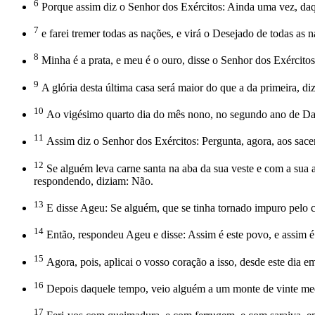
6
Porque assim diz o Senhor dos Exércitos: Ainda uma vez, daqui a
7
e farei tremer todas as nações, e virá o Desejado de todas as n
8
Minha é a prata, e meu é o ouro, disse o Senhor dos Exércitos
9
A glória desta última casa será maior do que a da primeira, diz
10
Ao vigésimo quarto dia do mês nono, no segundo ano de Dari
11
Assim diz o Senhor dos Exércitos: Pergunta, agora, aos sacer
12
Se alguém leva carne santa na aba da sua veste e com a sua a
respondendo, diziam: Não.
13
E disse Ageu: Se alguém, que se tinha tornado impuro pelo c
14
Então, respondeu Ageu e disse: Assim é este povo, e assim é 
15
Agora, pois, aplicai o vosso coração a isso, desde este dia 
16
Depois daquele tempo, veio alguém a um monte de vinte medid
17