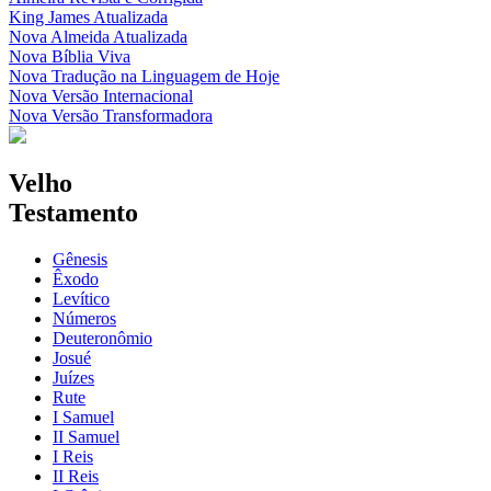
King James Atualizada
Nova Almeida Atualizada
Nova Bíblia Viva
Nova Tradução na Linguagem de Hoje
Nova Versão Internacional
Nova Versão Transformadora
Velho
Testamento
Gênesis
Êxodo
Levítico
Números
Deuteronômio
Josué
Juízes
Rute
I Samuel
II Samuel
I Reis
II Reis