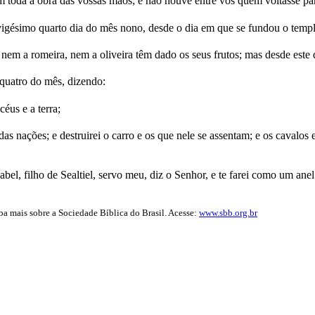
 toda a obra das vossas mãos; e não houve entre vós quem voltasse pa
 vigésimo quarto dia do mês nono, desde o dia em que se fundou o temp
nem a romeira, nem a oliveira têm dado os seus frutos; mas desde este 
quatro do mês, dizendo:
éus e a terra;
os das nações; e destruirei o carro e os que nele se assentam; e os cava
el, filho de Sealtiel, servo meu, diz o Senhor, e te farei como um anel 
iba mais sobre a Sociedade Bíblica do Brasil. Acesse:
www.sbb.org.br