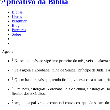
Bíblias
Livros
Pesquisar
Blog
Parceiros
Sobre
Ageu 2
1
No sétimo mês, ao vigésimo primeiro do mês, veio a palavra d
2
Fala agora a Zorobabel, filho de Sealtiel, príncipe de Judá, e
3
Quem há entre vós que, tendo ficado, viu esta casa na sua p
4
Ora, pois, esforça-te, Zorobabel, diz o Senhor, e esforça-te, J
Senhor dos Exércitos,
5
segundo a palavra que concertei convosco, quando saístes do 