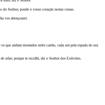
ra mim, diz o Senhor.
lo do Senhor, ponde o vosso coração nestas coisas.
dia vos abençoarei.
los e os que andam montados neles cairão, cada um pela espada do seu
de selar; porque te escolhi, diz o Senhor dos Exércitos.