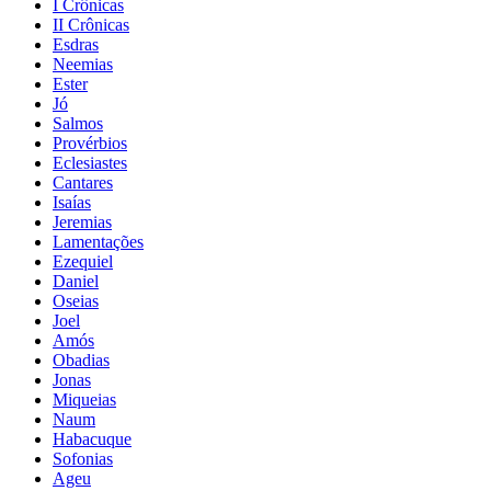
I Crônicas
II Crônicas
Esdras
Neemias
Ester
Jó
Salmos
Provérbios
Eclesiastes
Cantares
Isaías
Jeremias
Lamentações
Ezequiel
Daniel
Oseias
Joel
Amós
Obadias
Jonas
Miqueias
Naum
Habacuque
Sofonias
Ageu