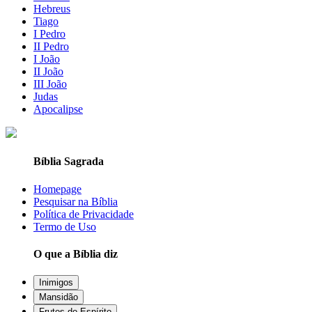
Hebreus
Tiago
I Pedro
II Pedro
I João
II João
III João
Judas
Apocalipse
Bíblia Sagrada
Homepage
Pesquisar na Bíblia
Política de Privacidade
Termo de Uso
O que a Bíblia diz
Inimigos
Mansidão
Frutos do Espírito